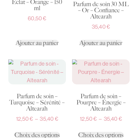
Éclat – Orange – 150
Parfum de soin 30 ML
ml
– Or – Confiance –
Altearah
60,50
€
35,40
€
Ajouter au panier
Ajouter au panier
Parfum de soin –
Parfum de soin –
Turquoise – Sérénité –
Pourpre – Énergie –
Altearah
Altearah
12,50
€
–
35,40
€
12,50
€
–
35,40
€
Choix des options
Choix des options