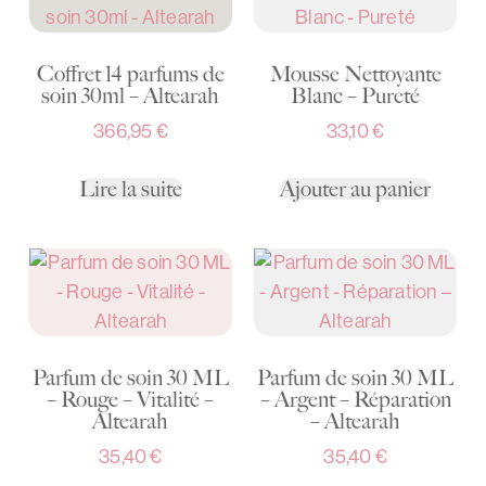
Coffret 14 parfums de
Mousse Nettoyante
soin 30ml – Altearah
Blanc – Pureté
366,95
€
33,10
€
Lire la suite
Ajouter au panier
Parfum de soin 30 ML
Parfum de soin 30 ML
– Rouge – Vitalité –
– Argent – Réparation
Altearah
– Altearah
35,40
€
35,40
€