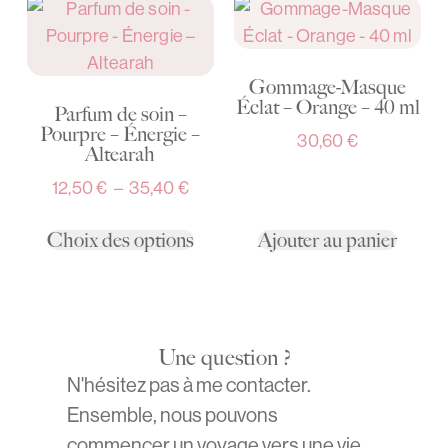
Gommage-Masque
Éclat – Orange – 40 ml
Parfum de soin –
Pourpre – Énergie –
30,60
€
Altearah
12,50
€
–
35,40
€
Choix des options
Ajouter au panier
Une question ?
N'hésitez pas à me contacter.
Ensemble, nous pouvons
commencer un voyage vers une vie