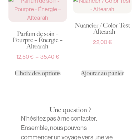
Nuancier / Color Test
– Altearah
Parfum de soin –
Pourpre – Énergie –
22,00
€
Altearah
12,50
€
–
35,40
€
Choix des options
Ajouter au panier
Une question ?
N'hésitez pas à me contacter.
Ensemble, nous pouvons
commencer un voyage vers une vie