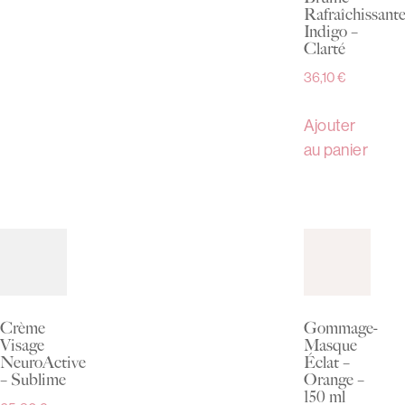
Rafraîchissant
Indigo –
Clarté
36,10
€
Ajouter
au panier
Crème
Gommage-
Visage
Masque
NeuroActive
Éclat –
– Sublime
Orange –
150 ml