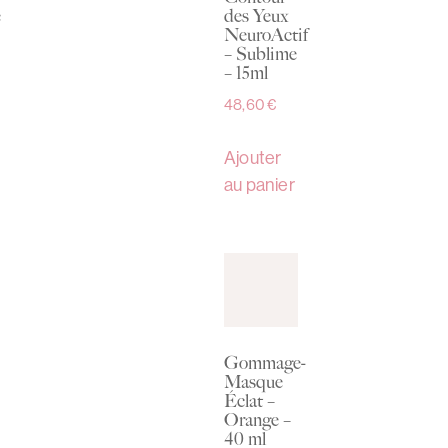
e
des Yeux
NeuroActif
– Sublime
– 15ml
48,60
€
Ajouter
au panier
Gommage-
Masque
Éclat –
Orange –
40 ml